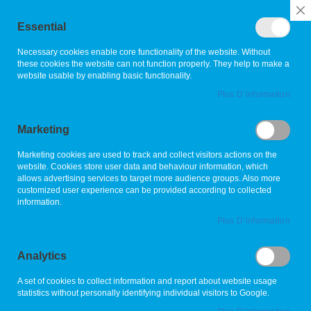
Rechercher
C
Essential
C
B
L'allié de vos espaces verts
Necessary cookies enable core functionality of the website. Without
these cookies the website can not function properly. They help to make a
PAGE D’ACCUEIL
website usable by enabling basic functionality.
Plus D’information
Marketing
Marketing cookies are used to track and collect visitors actions on the
website. Cookies store user data and behaviour information, which
allows advertising services to target more audience groups. Also more
customized user experience can be provided according to collected
information.
Plus D’information
Analytics
A set of cookies to collect information and report about website usage
statistics without personally identifying individual visitors to Google.