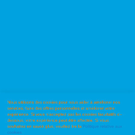
A PROPOS DE PPK ?
NOS MARQUES
Nous utilisons des cookies pour nous aider à améliorer nos
services, faire des offres personnelles et améliorer votre
LES CATALOGUES PPK
expérience. Si vous n'acceptez pas les cookies facultatifs ci-
La brochure ECHO
dessous, votre expérience peut être affectée. Si vous
souhaitez en savoir plus, veuillez lire la
Politique relative aux
La brochure Shindaiwa
cookies