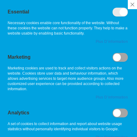
Rechercher
C
Essential
C
B
L'allié de vos espaces verts
Necessary cookies enable core functionality of the website. Without
these cookies the website can not function properly. They help to make a
website usable by enabling basic functionality.
Skip
Plus D’information
to
the
Marketing
end
of
Marketing cookies are used to track and collect visitors actions on the
the
website. Cookies store user data and behaviour information, which
images
allows advertising services to target more audience groups. Also more
gallery
customized user experience can be provided according to collected
information.
Plus D’information
Analytics
A set of cookies to collect information and report about website usage
statistics without personally identifying individual visitors to Google.