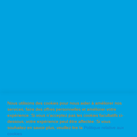
TRONCONN. ECHO CS
TRONCONN. ECHO CS
5100/40
3000/35
A PROPOS DE PPK ?
NOS MARQUES
Nous utilisons des cookies pour nous aider à améliorer nos
services, faire des offres personnelles et améliorer votre
LES CATALOGUES PPK
expérience. Si vous n'acceptez pas les cookies facultatifs ci-
La brochure ECHO
dessous, votre expérience peut être affectée. Si vous
souhaitez en savoir plus, veuillez lire la
Politique relative aux
La brochure Shindaiwa
cookies