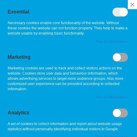
Rechercher
C
Essential
C
B
L'allié de vos espaces verts
Necessary cookies enable core functionality of the website. Without
these cookies the website can not function properly. They help to make a
website usable by enabling basic functionality.
Skip
Plus D’information
to
the
Marketing
end
of
Marketing cookies are used to track and collect visitors actions on the
the
website. Cookies store user data and behaviour information, which
images
allows advertising services to target more audience groups. Also more
gallery
customized user experience can be provided according to collected
information.
Plus D’information
Analytics
A set of cookies to collect information and report about website usage
statistics without personally identifying individual visitors to Google.
Skip