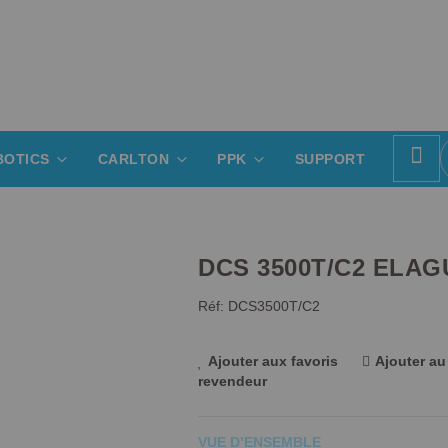
BOTICS
CARLTON
PPK
SUPPORT
DCS 3500T/C2 ELA
Réf: DCS3500T/C2
Ajouter aux favoris
Ajouter a
revendeur
VUE D’ENSEMBLE