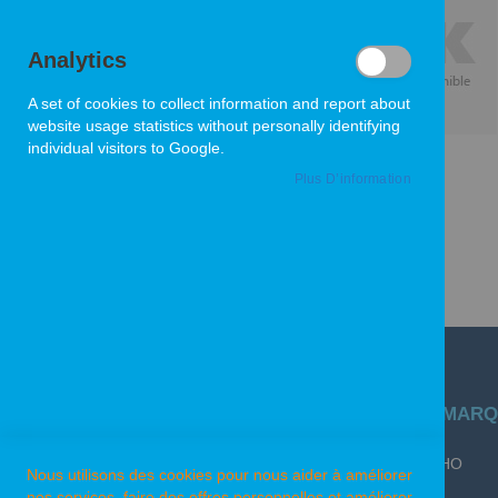
Analytics
A set of cookies to collect information and report about
website usage statistics without personally identifying
individual visitors to Google.
Plus D’information
Skip
to
the
beginning
of
A PROPOS DE PPK ?
NOS MARQ
the
images
QUI SOMMES-NOUS ?
ECHO
gallery
Nous utilisons des cookies pour nous aider à améliorer
nos services, faire des offres personnelles et améliorer