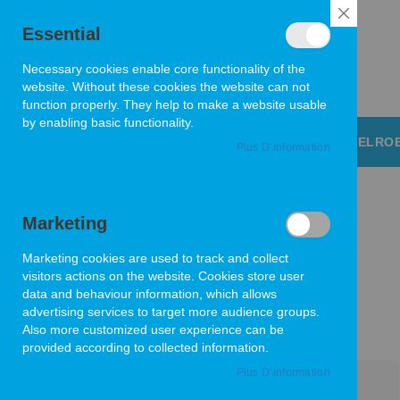
CLOSE
Essential
COOKIE
BAR
Necessary cookies enable core functionality of the
L'allié de vos espaces verts
website. Without these cookies the website can not
function properly. They help to make a website usable
by enabling basic functionality.
ACCUEIL
ECHO
SHINDAIWA
BELRO
Plus D’information
Accueil
DCS 3500T/C2 ELAGUEUSE ECHO A BATTERIE
Marketing
Skip
to
Marketing cookies are used to track and collect
the
visitors actions on the website. Cookies store user
end
data and behaviour information, which allows
of
advertising services to target more audience groups.
the
Also more customized user experience can be
images
provided according to collected information.
gallery
Plus D’information