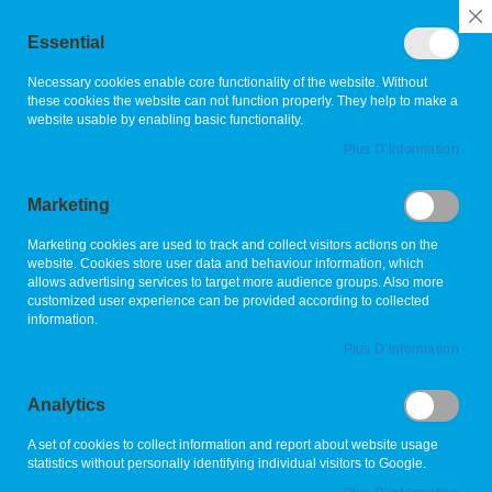
Rechercher
C
Essential
C
B
L'allié de vos espaces verts
Necessary cookies enable core functionality of the website. Without
these cookies the website can not function properly. They help to make a
website usable by enabling basic functionality.
Skip
Plus D’information
to
the
Marketing
end
of
Marketing cookies are used to track and collect visitors actions on the
the
website. Cookies store user data and behaviour information, which
images
allows advertising services to target more audience groups. Also more
gallery
customized user experience can be provided according to collected
information.
Plus D’information
Analytics
A set of cookies to collect information and report about website usage
statistics without personally identifying individual visitors to Google.
Skip