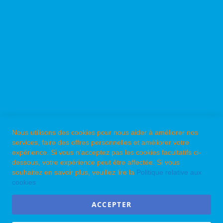
Caractéristiques techniques
Documents Support
A PROPOS DE PPK ?
NOS MARQUES
Nous utilisons des cookies pour nous aider à améliorer nos
services, faire des offres personnelles et améliorer votre
LES CATALOGUES PPK
expérience. Si vous n'acceptez pas les cookies facultatifs ci-
La brochure ECHO
dessous, votre expérience peut être affectée. Si vous
souhaitez en savoir plus, veuillez lire la
Politique relative aux
La brochure Shindaiwa
cookies
La brochure EchoRobotics
ACCEPTER